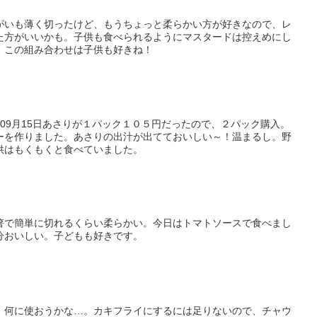
がいも薄く切ったけど、もうちょっと柔らかい方が好きなので、レ
た方がいいかも。子供も食べられるようにマスタードは控えめにし
、この組み合わせは子供も好きね！
1年09月15日あさりが１パック１０５円だったので、２パック購入。
ーを作りました。あさりの出汁が出てておいしい～！温まるし。野
供はもくもくと食べていました。
箸で簡単に切れるくらい柔らかい。今日はトマトソースで食べまし
分おいしい。子どもも好きです。
。何に使おうかな…。カキフライにするには足りないので、チャウ