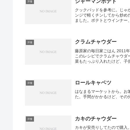
ジャーマンポテト
洋食
クックパッドを参考に。じゃ
ンジで軽くチンしてから炒め
ました。ポテトとウインナー
クラムチャウダー
洋食
藤原家の毎日家ごはん 201
このレシピでクラムチャウダ
菜もたっぷり入れたけど、子
ロールキャベツ
洋食
はなまるマーケットから。お
た。手間がかかるけど、その
カキのチャウダー
洋食
カキが安売りしてたので購入