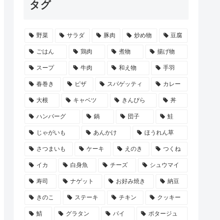
タグ
野菜
サラダ
豚肉
炒め物
豆腐
ごはん
鶏肉
煮物
揚げ物
スープ
牛肉
和え物
手羽
春巻き
ピザ
スパゲッティ
カレー
大根
キャベツ
きんぴら
丼
ハンバーグ
鍋
団子
鮭
じゃがいも
あんかけ
ほうれん草
さつまいも
ケーキ
えのき
つくね
イカ
白身魚
チーズ
シュウマイ
寿司
ナゲット
お好み焼き
納豆
きのこ
ステーキ
チキン
クッキー
鯖
グラタン
パイ
ポタージュ