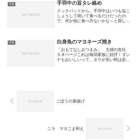
手羽中の旨タレ絡め
洋食
クックパッドから。手羽中はいつも塩こ
しょうして焼いて食べるだけだったの
で、何か他に食べ方ないかな～と探して
いると、これに辿り着きました。甘めの
タレでおいしかった！ダンナも子供もお
かわりしてた。ご飯が進む一品です。
白身魚のマヨネーズ焼き
洋食
「おもてなしおつまみ」 主婦の友社
５８ページこれは毎回家族に好評！ダン
ナもおいしいって。タラが安い時は必ず
作ります！
ごぼうの唐揚げ
ニラ マヨごま和え