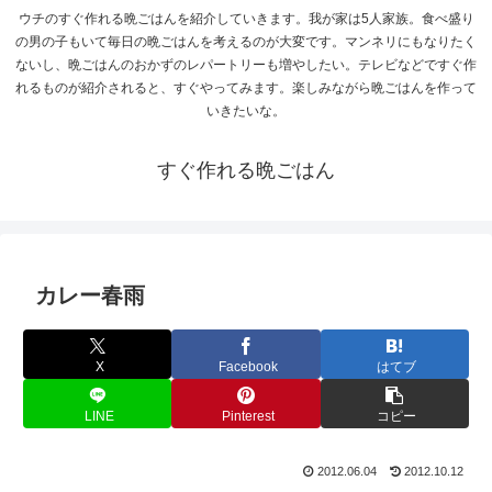
ウチのすぐ作れる晩ごはんを紹介していきます。我が家は5人家族。食べ盛り
の男の子もいて毎日の晩ごはんを考えるのが大変です。マンネリにもなりたく
ないし、晩ごはんのおかずのレパートリーも増やしたい。テレビなどですぐ作
れるものが紹介されると、すぐやってみます。楽しみながら晩ごはんを作って
いきたいな。
すぐ作れる晩ごはん
カレー春雨
X
Facebook
はてブ
LINE
Pinterest
コピー
2012.06.04
2012.10.12