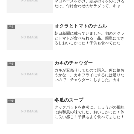
マヨネーズをかけ、刻みのりをのっける
だけ。付け合わせのサラダって、キャベ
ツ千切りしたり、トマト添えたりワンパ
ターンだったけど、何かで刻みのりをの
せているのを見て（テレビだったかパソ
コンだったか覚えてない）...
オクラとトマトのナムル
洋食
朝日新聞に載っていました。旬のオクラ
とトマトが食べられる一品。簡単にでき
るしおいしかった！子供も食べてたな。
見た目にもキレイだし、また作ろう！
カキのチャウダー
洋食
カキが安売りしてたので購入。何に使お
うかな…。カキフライにするには足りな
いので、チャウダーにしました。カキの
エキスが美味しい！あったまる～！一番
下の子は貝類苦手なのでカキ抜きで。
冬瓜のスープ
洋食
クックパッドを参考に。しょうがの風味
で純和風の味でした。おいしかった！体
に良い感じ！子供もよく食べてました！