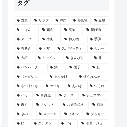
タグ
野菜
サラダ
豚肉
炒め物
豆腐
ごはん
鶏肉
煮物
揚げ物
スープ
牛肉
和え物
手羽
春巻き
ピザ
スパゲッティ
カレー
大根
キャベツ
きんぴら
丼
ハンバーグ
鍋
団子
鮭
じゃがいも
あんかけ
ほうれん草
さつまいも
ケーキ
えのき
つくね
イカ
白身魚
チーズ
シュウマイ
寿司
ナゲット
お好み焼き
納豆
きのこ
ステーキ
チキン
クッキー
鯖
グラタン
パイ
ポタージュ