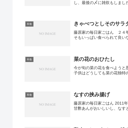
し、最後の〆に雑炊もしまし
きゃべつとしそのサラ
和食
藤原家の毎日家ごはん ２４
そもいっぱい食べられて良い
菜の花のおひたし
和食
今が旬の菜の花を食べようと
子供はどうしても菜の花独特
なすの挟み揚げ
和食
藤原家の毎日家ごはん 201
甘酢あんがおいしいし、なす