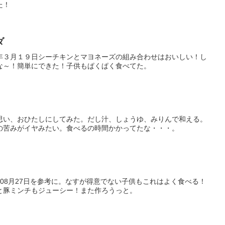
た！
ダ
年３月１９日シーチキンとマヨネーズの組み合わせはおいしい！し
な～！簡単にできた！子供もぱくぱく食べてた。
思い、おひたしにしてみた。だし汁、しょうゆ、みりんで和える。
の苦みがイヤみたい。食べるの時間かかってたな・・・。
1年08月27日を参考に。なすが得意でない子供もこれはよく食べる！
と豚ミンチもジューシー！また作ろうっと。