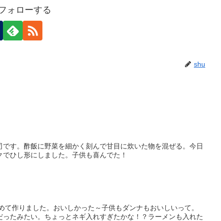
をフォローする
shu
司です。酢飯に野菜を細かく刻んで甘目に炊いた物を混ぜる。今日
クでひし形にしました。子供も喜んでた！
初めて作りました。おいしかった～子供もダンナもおいしいって。
だったみたい。ちょっとネギ入れすぎたかな！？ラーメンも入れた