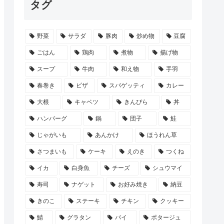
タグ
野菜
サラダ
豚肉
炒め物
豆腐
ごはん
鶏肉
煮物
揚げ物
スープ
牛肉
和え物
手羽
春巻き
ピザ
スパゲッティ
カレー
大根
キャベツ
きんぴら
丼
ハンバーグ
鍋
団子
鮭
じゃがいも
あんかけ
ほうれん草
さつまいも
ケーキ
えのき
つくね
イカ
白身魚
チーズ
シュウマイ
寿司
ナゲット
お好み焼き
納豆
きのこ
ステーキ
チキン
クッキー
鯖
グラタン
パイ
ポタージュ