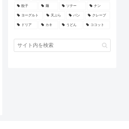
餃子
麺
ソテー
ナン
ヨーグルト
天ぷら
パン
クレープ
ドリア
カキ
うどん
ココット