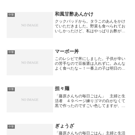
和風甘酢あんかけ
中華
クックパッドから。タラこのあんをかけ
ていただきました。野菜も食べられてお
いしかったけど、私はやっぱりお酢が入
ってないのが好きかも・・・。今度は甘
酢あんかけじゃなくて普通の和風あんか
けで作ってみよう！
マーボー丼
中華
このレシピで丼にしました。子供が辛い
の苦手なので豆板醤は入れずに。みんな
よく食べたな～！一番上の子は明日の朝
も食べるだって！
担々麺
中華
「藤原さんちの毎日ごはん」 主婦と生
活者 ４９ページ練りゴマの白がなくて
黒で作ったのですごい色してますが、お
いしかったです。でもちょっとスープの
味が濃かったかな・・・。次は少ししょ
うゆ少なめで作ってみよう！肉みそおい
しかった！子供もおいしい...
ぎょうざ
中華
「藤原さんちの毎日ごはん」主婦と生活