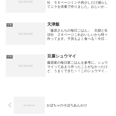
社 ５６ページミンチ肉少しだけ減らし
てニラを倍量で作りました。おしいかっ
た！味がしっかりついてるのでタレなし
でいける！全部売り切れました！
天津飯
中華
「藤原さんちの毎日ごはん」 主婦と生
活社 ２６ページこれおいしいから時々
作ってます。子供もよく食べる！今日は
あんの片栗粉を少なめにしてみた。ごは
んにあんがたっぷりかかっておいしい
～！
豆腐シュウマイ
中華
藤原家の毎日家ごはんを参考に。シュウ
マイってあまり作ったことがなかったけ
ど、うまくできた～！このシュウマイは
包まなくて良いから楽！味も良かった。
子供もダンナもおいしいって言ってた。
かぼちゃのそぼろあんかけ