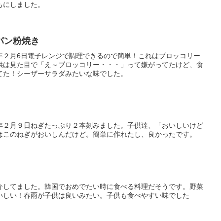
もにしました。
パン粉焼き
年２月6日電子レンジで調理できるので簡単！これはブロッコリー
供は見た目で「え～ブロッコリー・・・」って嫌がってたけど、食
てた！シーザーサラダみたいな味でした。
年２月９日ねぎたっぷり２本刻みました。子供達、「おいしいけど
はこのねぎがおいしんだけど。簡単に作れたし、良かったです。
介してました。韓国でおめでたい時に食べる料理だそうです。野菜
いしい！春雨が子供は良いみたい。子供も食べやすい味でした