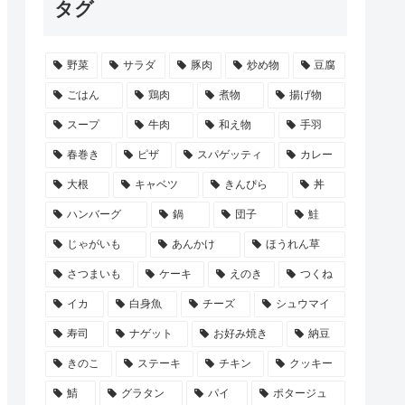
タグ
野菜
サラダ
豚肉
炒め物
豆腐
ごはん
鶏肉
煮物
揚げ物
スープ
牛肉
和え物
手羽
春巻き
ピザ
スパゲッティ
カレー
大根
キャベツ
きんぴら
丼
ハンバーグ
鍋
団子
鮭
じゃがいも
あんかけ
ほうれん草
さつまいも
ケーキ
えのき
つくね
イカ
白身魚
チーズ
シュウマイ
寿司
ナゲット
お好み焼き
納豆
きのこ
ステーキ
チキン
クッキー
鯖
グラタン
パイ
ポタージュ