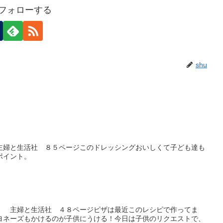
をフォローする
shu
主婦と生活社 ８５ページこのドレッシングおいしくて子ども達も
ポイント。
」 主婦と生活社 ４８ページピザは最近このレシピで作ってま
ヨネーズもかけるのが子供にうける！今日は子供のリクエストで、