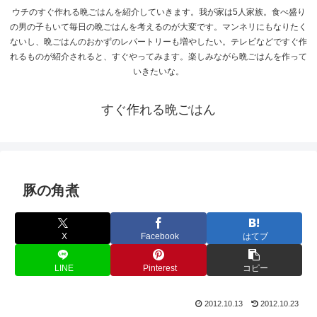
ウチのすぐ作れる晩ごはんを紹介していきます。我が家は5人家族。食べ盛り
の男の子もいて毎日の晩ごはんを考えるのが大変です。マンネリにもなりたく
ないし、晩ごはんのおかずのレパートリーも増やしたい。テレビなどですぐ作
れるものが紹介されると、すぐやってみます。楽しみながら晩ごはんを作って
いきたいな。
すぐ作れる晩ごはん
豚の角煮
X
Facebook
はてブ
LINE
Pinterest
コピー
2012.10.13
2012.10.23