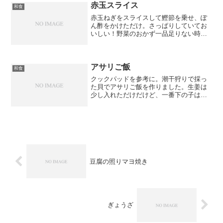
赤玉スライス
和食
赤玉ねぎをスライスして鰹節を乗せ、ぽ
ん酢をかけただけ。さっぱりしていてお
いしい！野菜のおかず一品足りない時に
よくします。でも子どもは苦手みたい。
アサリご飯
和食
クックパッドを参考に。潮干狩りで採っ
た貝でアサリご飯を作りました。生姜は
少し入れただけだけど、一番下の子は
「辛い」って食べてくれなかった～大人
的にはアサリのだしが効いてておいしか
ったな。
豆腐の照りマヨ焼き
ぎょうざ