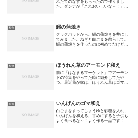
れたてのなすをもらったので作りまし
た。ダンナが「これおいしいな～！」っ
て。子供もぱくぱく食べてた。ちょっと
手間がかかるけど、おいしいからまた作
ろうっと。
鰯の蒲焼き
和食
クックパッドから。鰯の蒲焼きを丼にし
てみました。ねぎと白ごまを散らして。
鰯の蒲焼きを作ったのは初めてだけど、
うまくできました！魚があまり好きでは
ない子供たちも「おいしい～」って食べ
てた。タレがうなぎのタレみたいだった
から食べやすかったな。ま...
ほうれん草のアーモンド和え
和食
前に「はなまるマーケット」でアーモン
ドの特集をやってた時に紹介してたや
つ。最近我が家は、ほうれん草はゴマ和
えよりもアーモンド和えばかりしてる。
アーモンドの風味が良いね～！
いんげんのゴマ和え
和食
白ごまをすってしょうゆと砂糖を入れ、
いんげんを和える。甘めにすると子供も
よく食べるな～！よく作る一品です！