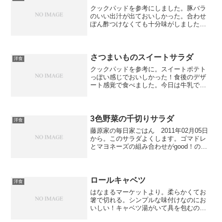
クックパッドを参考にしました。豚バラ
のいい出汁が出ておいしかった。合わせ
ぽん酢つけなくても十分味がしました！
子供もおいしいって！
さつまいものスイートサラダ
洋食
クックパッドを参考に。スイートポテト
っぽい感じでおいしかった！食後のデザ
ート感覚で食べました。今日は牛乳で作
ったけど、生クリームだともっとおいし
くなるんだろうな・・・。子供も食べて
た！一番下の子は、くるみがイヤだった
みたい。
3色野菜の千切りサラダ
洋食
藤原家の毎日家ごはん 2011年02月05日
から。このサラダよくします。ゴマドレ
とマヨネーズの組み合わせがgood！のり
と鰹節も乗せてみました。子供も食べや
すいみたい。
ロールキャベツ
洋食
はなまるマーケットより。柔らかくてお
箸で切れる。シンプルな味付けなのにお
いしい！キャベツ湯がいて具を包むのっ
て面倒だけど、おいしいから作ってしま