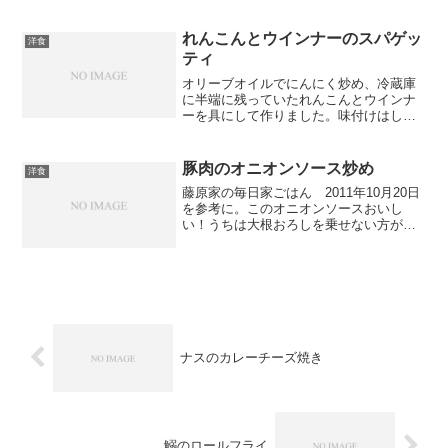
います。
れんこんとウインナーのスパゲッ
洋食
ティ
オリーブオイルでにんにく炒め、冷蔵庫
に半端に残っていたれんこんとウインナ
ーを具にして作りました。味付けはしょ
うゆと和風だしのもと。即席で作ったけ
ど、まあまあおいしかった。子ども達も
完食しました！
豚肉のオニオンソース炒め
洋食
藤原家の毎日家ごはん 2011年10月20日
を参考に。このオニオンソースおいし
い！うちは大根おろしを乗せない方が好
きなので、ねぎのみで。大量に作ってお
弁当にも入れたよ！お肉が苦手な一番下
の子もぱくぱく食べてた！
ナスのカレーチーズ焼き
鰯のロールフライ