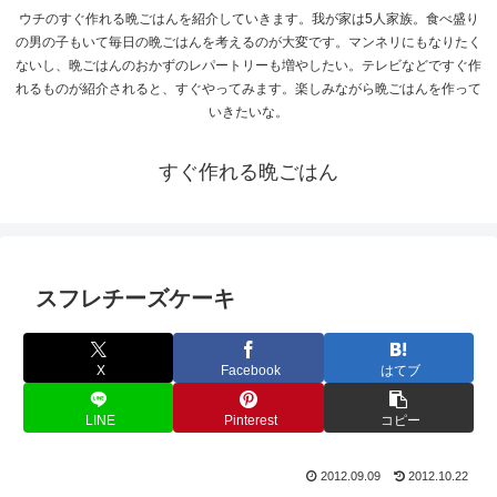
ウチのすぐ作れる晩ごはんを紹介していきます。我が家は5人家族。食べ盛り
の男の子もいて毎日の晩ごはんを考えるのが大変です。マンネリにもなりたく
ないし、晩ごはんのおかずのレパートリーも増やしたい。テレビなどですぐ作
れるものが紹介されると、すぐやってみます。楽しみながら晩ごはんを作って
いきたいな。
すぐ作れる晩ごはん
スフレチーズケーキ
X
Facebook
はてブ
LINE
Pinterest
コピー
2012.09.09
2012.10.22