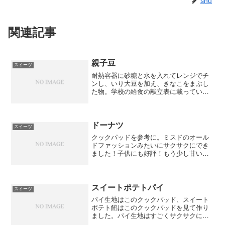
shu
関連記事
親子豆
スイーツ
耐熱容器に砂糖と水を入れてレンジでチ
ンし、いり大豆を加え、きなこをまぶし
た物。学校の給食の献立表に載っていま
した。節分が過ぎて福豆が見切り品で５
０円だったので、買って作ってみまし
た。おいしかった！おやつに出したら、
きなこ好きの子供には好評！...
ドーナツ
スイーツ
クックパッドを参考に。ミスドのオール
ドファッションみたいにサクサクにでき
ました！子供にも好評！もう少し甘い方
が好みなので、次作るときは砂糖を増や
してよう！
スイートポテトパイ
スイーツ
パイ生地はこのクックパッド、スイート
ポテト餡はこのクックパッドを見て作り
ました。パイ生地はすごくサクサクにで
きました！餡もちょうど良い甘さでおい