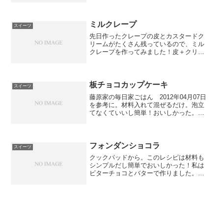
しかった。でも、この生地と餡を一緒に
食べると、なぜか味があまりしな
い・・・。餡がパイに負けてる感...
ミルクレープ
スイーツ
先日作ったクレープの皮とカスタードク
リームがたくさん残っているので、ミル
クレープを作ってみました！皮＋クリー
ム＋皮＋クリーム＋・・・・何回も重ね
て最後に栗の渋皮煮を乗せて完成！！お
店のみたいに皮を薄く焼けなかったの
で、切り口断面もきれいじゃ...
板チョコカップケーキ
スイーツ
藤原家の毎日家ごはん 2012年04月07日
を参考に。材料入れて混ぜるだけ。泡立
てなくていいし簡単！おいしかった。子
供はこういうの好きね！割った板チョ
コ、オーブンで焼いたら溶けて形なくな
ってるかなと思ったけど、形あった！！
ケーキの中からチョ...
フォンダンショコラ
スイーツ
クックパッドから。このレシピは材料も
シンプルだし簡単でおいしかった！私は
ビターチョコとバターで作りました。中
がとろ～として、子供が絶賛！また作っ
て～！！って。