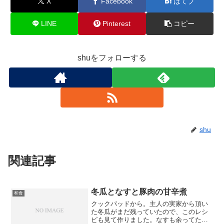
X
Facebook
はてブ
LINE
Pinterest
コピー
shuをフォローする
shu
関連記事
冬瓜となすと豚肉の甘辛煮
和食
クックパッドから。主人の実家から頂い
た冬瓜がまだ残っていたので、このレシ
ピも見て作りました。なすも余ってた