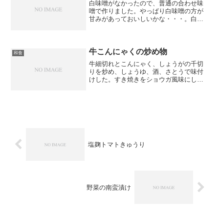
白味噌がなかったので、普通の合わせ味
噌で作りました。やっぱり白味噌の方が
甘みがあっておいしいかな・・・。白ご
ま、豆腐、味噌、ひじき。体の良い物ば
かり！子供も食べてました。
牛こんにゃくの炒め物
和食
牛細切れとこんにゃく、しょうがの千切
りを炒め、しょうゆ、酒、さとうで味付
けした。すき焼きをショウガ風味にした
ような感じ。子供もこれ好き！一番下の
子はしょうがだけ除けて食べてました。
塩麹トマトきゅうり
野菜の南蛮漬け