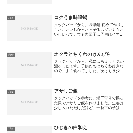
し。生姜風味でおいしかった！子供も良
く食べてたな～。冬瓜とろっとろ！ご飯
が進みます。
コクうま味噌鍋
和食
クックパッドから。味噌鍋 初めて作りま
した。おいしかった～子供もダンナもお
いしいって。でも肉団子は子供はイマイ
チだったみたい。ちょっとネギ入れすぎ
たかな！？ラーメンも入れたし、最後の
〆に雑炊もしました！
オクラとちくわのきんぴら
和食
クックパッドから。私にはちょっと味が
濃かったです。子供たちはちくわ好きな
ので、よく食べてました。次はもう少し
しょうゆ少なめで作ってみようと思いま
す。
アサリご飯
和食
クックパッドを参考に。潮干狩りで採っ
た貝でアサリご飯を作りました。生姜は
少し入れただけだけど、一番下の子は
「辛い」って食べてくれなかった～大人
的にはアサリのだしが効いてておいしか
ったな。
ひじきの白和え
和食