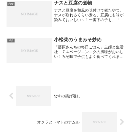
ナスと豆腐の煮物
和食
ナスと豆腐を和風の味付けで煮たやつ。
ナスが崩れるくらい煮る。豆腐にも味が
染みておいしい～！一番下の子も、「こ
れだったらナス食べれる～」だって。
小松菜のうまみそ炒め
和食
「藤原さんちの毎日ごはん」主婦と生活
社 ７４ページニンニクの風味がおいし
い！みそ味で子供もよく食べてくれま
す。お弁当にもいれたいな～！
なすの揚げ浸し
オクラとトマトのナムル