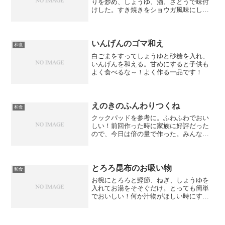
りを炒め、しょうゆ、酒、さとうで味付
けした。すき焼きをショウガ風味にした
ような感じ。子供もこれ好き！一番下の
子はしょうがだけ除けて食べてました。
いんげんのゴマ和え
和食
白ごまをすってしょうゆと砂糖を入れ、
いんげんを和える。甘めにすると子供も
よく食べるな～！よく作る一品です！
えのきのふんわりつくね
和食
クックパッドを参考に。ふわふわでおい
しい！前回作った時に家族に好評だった
ので、今日は倍の量で作った。みんなお
いしい！おいしい！っておかわりして売
り切れた！次は３倍の量で作らないとい
けない！？
とろろ昆布のお吸い物
和食
お椀にとろろと鰹節、ねぎ、しょうゆを
入れてお湯をそそぐだけ。とっても簡単
でおいしい！何か汁物がほしい時にすぐ
できる！とろろの風味が良いね～