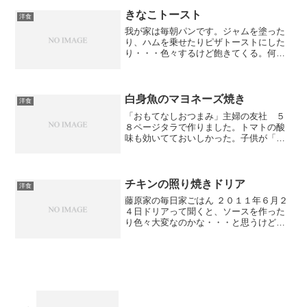
きなこトースト
洋食
我が家は毎朝パンです。ジャムを塗った
り、ハムを乗せたりピザトーストにした
り・・・色々するけど飽きてくる。何か
違うのをしてみようと思い。バターを塗
ってからきなこと砂糖を混ぜた物を塗っ
てみました。きびだんごみたいでおいし
～い！バターにきなこが染...
白身魚のマヨネーズ焼き
洋食
「おもてなしおつまみ」主婦の友社 ５
８ページタラで作りました。トマトの酸
味も効いてておいしかった。子供が「お
いしい！もっと魚入れてほしかった！」
って。試しに作ったから今日は分量通
り。次からたくさん入れるね。
チキンの照り焼きドリア
洋食
藤原家の毎日家ごはん ２０１１年６月２
４日ドリアって聞くと、ソースを作った
り色々大変なのかな・・・と思うけど、
これは簡単！フライパンで具を炒めて味
付けし、ご飯の上に乗せるだけ。ピザ用
チーズをたっぷり乗せると子供も大喜
び。「おいしい！おいしい...