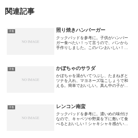
関連記事
照り焼きハンバーガー
洋食
クックパッドを参考に。子供がハンバー
ガー食べたい！って言うので、パンから
手作りしました。このパンおいしい！余
計な物が入ってないし安心して食べられ
る。ダンナも子供も「おいしい」連発！
苦労して作った甲斐があったよ。
かぼちゃのサラダ
洋食
かぼちゃを湯がいてつぶし、たまねぎと
ツナを入れ、マヨネーズ塩こしょうで和
える。簡単でおいしい。真ん中の子が、
「サラダの中ではこれが一番好きかも」
って。我が家はかぼちゃは皮付きのまま
つぶします。
レンコン南蛮
洋食
クックパッドを参考に。濃いめの味付け
なので、キャベツや野菜を下に敷いて食
べるとおいしい！シャキシャキ感がい
い！タルタルソースをかけるのもポイン
トだね！