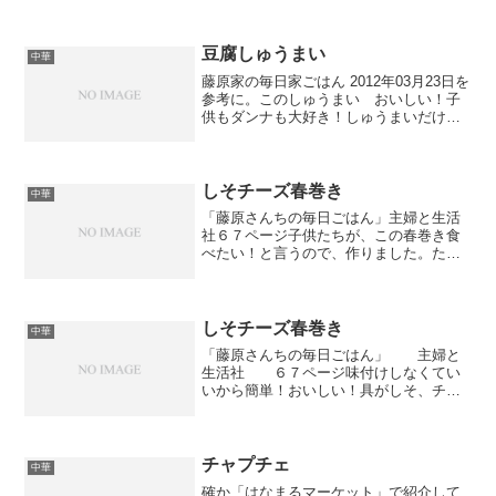
豆腐しゅうまい
中華
藤原家の毎日家ごはん 2012年03月23日を
参考に。このしゅうまい おいしい！子
供もダンナも大好き！しゅうまいだけど
包まなくていいから簡単にできるしいい
ね～。今日は１．５倍の量で作りまし
た。
しそチーズ春巻き
中華
「藤原さんちの毎日ごはん」主婦と生活
社６７ページ子供たちが、この春巻き食
べたい！と言うので、作りました。ただ
巻くだけの簡単な物なのに、おいし
い！！今日も倍の量で作ったけど、足り
ない・・・子供が、次は３倍の量で作っ
てだって。
しそチーズ春巻き
中華
「藤原さんちの毎日ごはん」 主婦と
生活社 ６７ページ味付けしなくてい
いから簡単！おいしい！具がしそ、チー
ズ、ハムなので、揚げる時も火が通って
いるか気にしなくていい。子どもたちは
取り合いしてた。
チャプチェ
中華
確か「はなまるマーケット」で紹介して