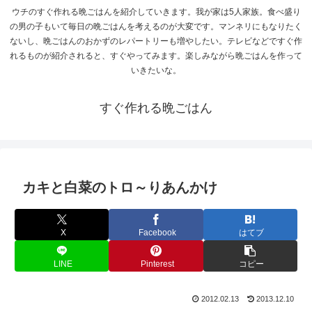
ウチのすぐ作れる晩ごはんを紹介していきます。我が家は5人家族。食べ盛り
の男の子もいて毎日の晩ごはんを考えるのが大変です。マンネリにもなりたく
ないし、晩ごはんのおかずのレパートリーも増やしたい。テレビなどですぐ作
れるものが紹介されると、すぐやってみます。楽しみながら晩ごはんを作って
いきたいな。
すぐ作れる晩ごはん
カキと白菜のトロ～りあんかけ
X
Facebook
はてブ
LINE
Pinterest
コピー
2012.02.13
2013.12.10