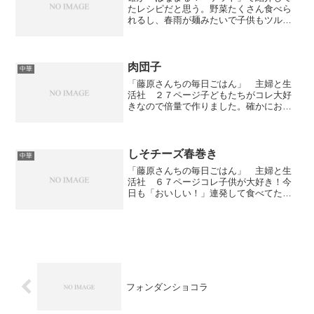
たレシピだと思う。野菜たくさん食べら
れるし、春雨が麺みたいで子供もツルツ
ルっと食べます。
肉団子
中華
「藤原さんちの毎日ごはん」 主婦と生
活社 ２７ページ子どもたちがコレ大好
きなので倍量で作りました。確かにおい
しい！次は団子の中にチーズ入れてみよ
うかな・・・
しそチーズ春巻き
中華
「藤原さんちの毎日ごはん」 主婦と生
活社 ６７ページコレ子供が大好き！今
日も「おいしい！」連発して食べてた。
ただしそとチーズとハムを巻いてるだけ
で何も味付けしてないから簡単！次は倍
の量で作ろう。
フォンダンショコラ