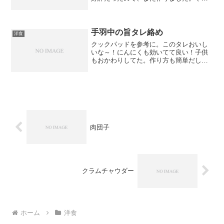
ぱりおいしい～！ブログでは、大根おろ
しを載せるとなっているけど、我が家は
大根おろしない方が好みなので、ねぎだ
け散らしました。ご飯が...
手羽中の旨タレ絡め
洋食
クックパッドを参考に。このタレおいし
いな～！にんにくも効いてて良い！子供
もおかわりしてた。作り方も簡単だし、
手羽中安売りしてる時は絶対に買って作
ってしまう。
肉団子
クラムチャウダー
ホーム
洋食