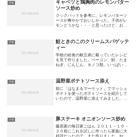
冷凍しておくと便利！
キャベツと鶏胸肉のレモンバター
洋食
ソース炒め
クックパッドを参考に。レモンバターソ
ースが爽やかでおいしかった。子供がレ
モンどうかな・・・と思ったけど、おい
しいって食べてた。
鮭ときのこのクリームスパゲッテ
洋食
ィー
学校の給食の献立表に載っていたレシピ
を見て作りました。ベーコン、鮭、たま
ねぎ、にんじん、キノコ類。いっぱい入
って栄養も良さそう。子供は「給食と同
じ味！」って喜んでた！ホワイトソース
から作るので、ちょっと手間がかかった
温野菜ポテトソース添え
洋食
けど、おいしかったのでま...
前に「はなまるマーケット」でマッシュ
ポテトを使ったポテトソースを紹介して
いたので、温野菜に添えてみました。こ
のソースだと、子供も野菜たくさん食べ
られるみたい。ソースだけでも食べられ
る！じゃがいもだし栄養もあるね！
豚ステーキ オニオンソース炒め
洋食
藤原家の毎日家ごはん ２０１１－１０－
２０前にこれを試しに作ったら家族に大
好評だったので、また作りました。やっ